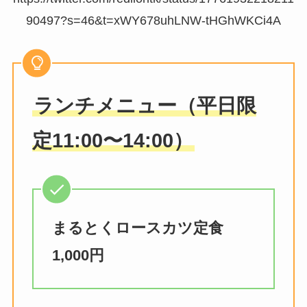
90497?s=46&t=xWY678uhLNW-tHGhWKCi4A
ランチメニュー（平日限
定11:00〜14:00）
まるとくロースカツ定食
1,000
円