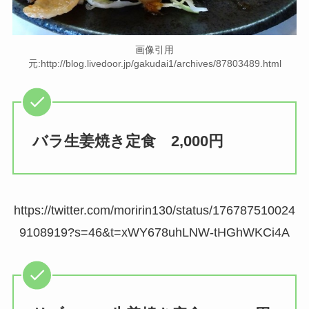
画像引用
元:http://blog.livedoor.jp/gakudai1/archives/87803489.html
バラ生姜焼き定食 2,000円
https://twitter.com/moririn130/status/176787510024
9108919?s=46&t=xWY678uhLNW-tHGhWKCi4A