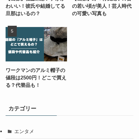
わいい！彼氏や結婚してる
の若い頃が美人！芸人時代
旦那はいるの？
の可愛い写真も
ワークマンのアルミ帽子の
値段は2500円！どこで買え
る？代替品も！
カテゴリー
エンタメ