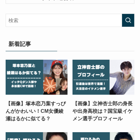
新着記事
【画像】塚本恋乃葉すっぴ
【画像】立神杏士郎の身長
んがかわいい！CM女優綾
や出身高校は？国宝級イケ
瀬はるかに似てる？
メン選手プロフィール