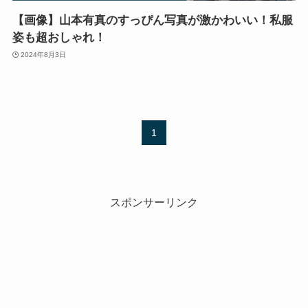
【画像】山本有真のすっぴん写真が激かわいい！私服
姿も超おしゃれ！
2024年8月3日
1
スポンサーリンク