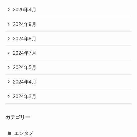
2026年4月
2024年9月
2024年8月
2024年7月
2024年5月
2024年4月
2024年3月
カテゴリー
エンタメ